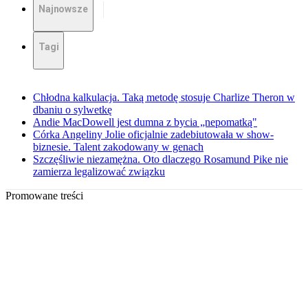
Najnowsze
Tagi
Chłodna kalkulacja. Taką metodę stosuje Charlize Theron w
dbaniu o sylwetkę
Andie MacDowell jest dumna z bycia „nepomatką"
Córka Angeliny Jolie oficjalnie zadebiutowała w show-
biznesie. Talent zakodowany w genach
Szczęśliwie niezamężna. Oto dlaczego Rosamund Pike nie
zamierza legalizować związku
Promowane treści