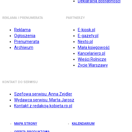
Deklaracja dostępności
REKLAMA I PRENUMERATA
PARTNERZY
Reklama
E-kiosk.pl
Ogłoszenia
E-gazety.pl
Prenumerata
Nexto.pl
Archiwum
Mała księgowość
Kancelarierp.pl
Wieści Rolnicze
Życie Warszawy
KONTAKT DO SERWISU
Szefowa serwisu: Anna Zejdler
Wydawca serwisu: Marta Jarosz
Kontakt z redakcją kobieta.rp.pl
MAPA STRONY
KALENDARIUM
OFERTA PRODUKTOWA