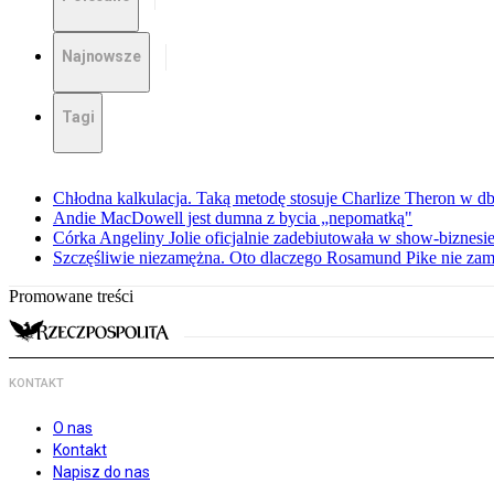
Najnowsze
Tagi
Chłodna kalkulacja. Taką metodę stosuje Charlize Theron w db
Andie MacDowell jest dumna z bycia „nepomatką"
Córka Angeliny Jolie oficjalnie zadebiutowała w show-biznes
Szczęśliwie niezamężna. Oto dlaczego Rosamund Pike nie zam
Promowane treści
KONTAKT
O nas
Kontakt
Napisz do nas