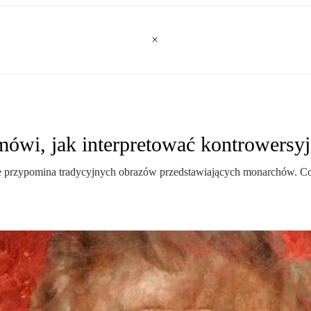
ówi, jak interpretować kontrowersyjn
nie przypomina tradycyjnych obrazów przedstawiających monarchów. Co o