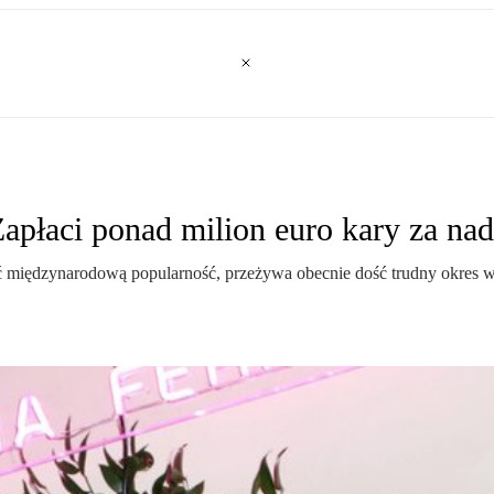
Zapłaci ponad milion euro kary za na
ać międzynarodową popularność, przeżywa obecnie dość trudny okres w s