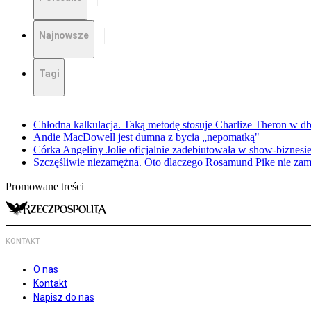
Najnowsze
Tagi
Chłodna kalkulacja. Taką metodę stosuje Charlize Theron w db
Andie MacDowell jest dumna z bycia „nepomatką"
Córka Angeliny Jolie oficjalnie zadebiutowała w show-biznes
Szczęśliwie niezamężna. Oto dlaczego Rosamund Pike nie zam
Promowane treści
KONTAKT
O nas
Kontakt
Napisz do nas