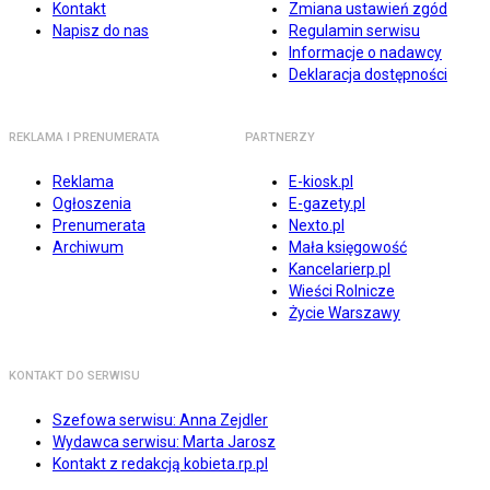
Kontakt
Zmiana ustawień zgód
Napisz do nas
Regulamin serwisu
Informacje o nadawcy
Deklaracja dostępności
REKLAMA I PRENUMERATA
PARTNERZY
Reklama
E-kiosk.pl
Ogłoszenia
E-gazety.pl
Prenumerata
Nexto.pl
Archiwum
Mała księgowość
Kancelarierp.pl
Wieści Rolnicze
Życie Warszawy
KONTAKT DO SERWISU
Szefowa serwisu: Anna Zejdler
Wydawca serwisu: Marta Jarosz
Kontakt z redakcją kobieta.rp.pl