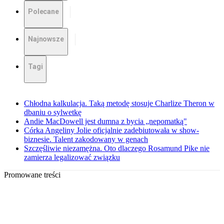
Polecane
Najnowsze
Tagi
Chłodna kalkulacja. Taką metodę stosuje Charlize Theron w
dbaniu o sylwetkę
Andie MacDowell jest dumna z bycia „nepomatką"
Córka Angeliny Jolie oficjalnie zadebiutowała w show-
biznesie. Talent zakodowany w genach
Szczęśliwie niezamężna. Oto dlaczego Rosamund Pike nie
zamierza legalizować związku
Promowane treści