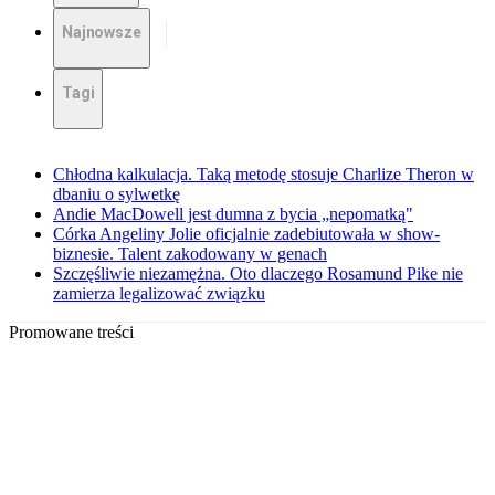
Najnowsze
Tagi
Chłodna kalkulacja. Taką metodę stosuje Charlize Theron w
dbaniu o sylwetkę
Andie MacDowell jest dumna z bycia „nepomatką"
Córka Angeliny Jolie oficjalnie zadebiutowała w show-
biznesie. Talent zakodowany w genach
Szczęśliwie niezamężna. Oto dlaczego Rosamund Pike nie
zamierza legalizować związku
Promowane treści