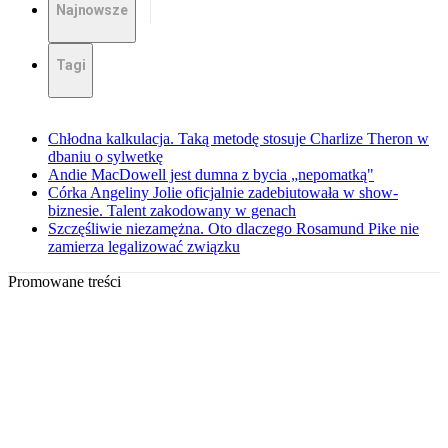
Najnowsze
Tagi
Chłodna kalkulacja. Taką metodę stosuje Charlize Theron w
dbaniu o sylwetkę
Andie MacDowell jest dumna z bycia „nepomatką"
Córka Angeliny Jolie oficjalnie zadebiutowała w show-
biznesie. Talent zakodowany w genach
Szczęśliwie niezamężna. Oto dlaczego Rosamund Pike nie
zamierza legalizować związku
Promowane treści