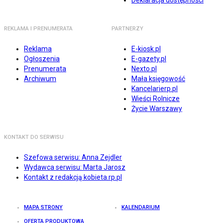
Deklaracja dostępności
REKLAMA I PRENUMERATA
PARTNERZY
Reklama
E-kiosk.pl
Ogłoszenia
E-gazety.pl
Prenumerata
Nexto.pl
Archiwum
Mała księgowość
Kancelarierp.pl
Wieści Rolnicze
Życie Warszawy
KONTAKT DO SERWISU
Szefowa serwisu: Anna Zejdler
Wydawca serwisu: Marta Jarosz
Kontakt z redakcją kobieta.rp.pl
MAPA STRONY
KALENDARIUM
OFERTA PRODUKTOWA