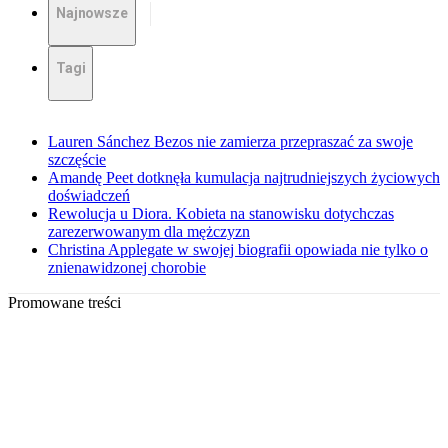
Najnowsze
Tagi
Lauren Sánchez Bezos nie zamierza przepraszać za swoje
szczęście
Amandę Peet dotknęła kumulacja najtrudniejszych życiowych
doświadczeń
Rewolucja u Diora. Kobieta na stanowisku dotychczas
zarezerwowanym dla mężczyzn
Christina Applegate w swojej biografii opowiada nie tylko o
znienawidzonej chorobie
Promowane treści