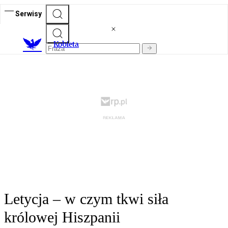
Serwisy
K
obieta
Letycja – w czym tkwi siła
królowej Hiszpanii