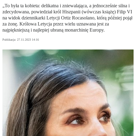
„To była ta kobieta: delikatna i zniewalająca, a jednocześnie silna i
zdecydowana, powiedział król Hiszpanii (wówczas książę) Filip VI
na widok dziennikarki Letycji Ortiz Rocasolano, którą później pojął
za żonę. Królowa Letycja przez wielu uznawana jest za
najpiękniejszą i najlepiej ubraną monarchinię Europy.
Publikacja:
27.11.2023 14:16