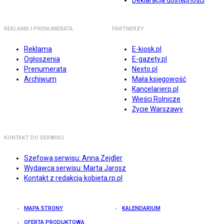
Deklaracja dostępności
REKLAMA I PRENUMERATA
PARTNERZY
Reklama
E-kiosk.pl
Ogłoszenia
E-gazety.pl
Prenumerata
Nexto.pl
Archiwum
Mała księgowość
Kancelarierp.pl
Wieści Rolnicze
Życie Warszawy
KONTAKT DO SERWISU
Szefowa serwisu: Anna Zejdler
Wydawca serwisu: Marta Jarosz
Kontakt z redakcją kobieta.rp.pl
MAPA STRONY
KALENDARIUM
OFERTA PRODUKTOWA