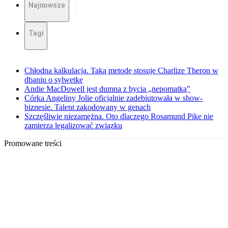
Najnowsze
Tagi
Chłodna kalkulacja. Taką metodę stosuje Charlize Theron w
dbaniu o sylwetkę
Andie MacDowell jest dumna z bycia „nepomatką"
Córka Angeliny Jolie oficjalnie zadebiutowała w show-
biznesie. Talent zakodowany w genach
Szczęśliwie niezamężna. Oto dlaczego Rosamund Pike nie
zamierza legalizować związku
Promowane treści