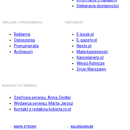
Informacje o nadawcy
Deklaracja dostępności
REKLAMA I PRENUMERATA
PARTNERZY
Reklama
E-kiosk.pl
Ogłoszenia
E-gazety.pl
Prenumerata
Nexto.pl
Archiwum
Mała księgowość
Kancelarierp.pl
Wieści Rolnicze
Życie Warszawy
KONTAKT DO SERWISU
Szefowa serwisu: Anna Zejdler
Wydawca serwisu: Marta Jarosz
Kontakt z redakcją kobieta.rp.pl
MAPA STRONY
KALENDARIUM