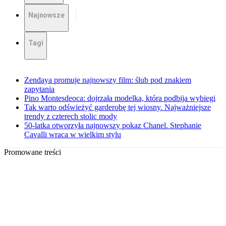
Najnowsze
Tagi
Zendaya promuje najnowszy film: ślub pod znakiem
zapytania
Pino Montesdeoca: dojrzała modelka, która podbija wybiegi
Tak warto odświeżyć garderobę tej wiosny. Najważniejsze
trendy z czterech stolic mody
50-latka otworzyła najnowszy pokaz Chanel. Stephanie
Cavalli wraca w wielkim stylu
Promowane treści