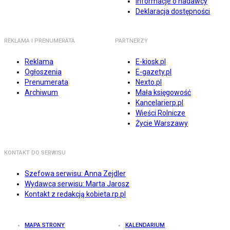
Informacje o nadawcy
Deklaracja dostępności
REKLAMA I PRENUMERATA
PARTNERZY
Reklama
E-kiosk.pl
Ogłoszenia
E-gazety.pl
Prenumerata
Nexto.pl
Archiwum
Mała księgowość
Kancelarierp.pl
Wieści Rolnicze
Życie Warszawy
KONTAKT DO SERWISU
Szefowa serwisu: Anna Zejdler
Wydawca serwisu: Marta Jarosz
Kontakt z redakcją kobieta.rp.pl
MAPA STRONY
KALENDARIUM