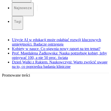
Najnowsze
Tagi
Użycie AI w edukacji może osłabiać rozwój kluczowych
umiejętności. Badacze ostrzegają
Kobiety w nauce. Co ujawnia nowy raport na ten temat?
Prof. Magdalena Żadkowska: Nauka potrzebuje kobiet, żeby
opisywać 100, a nie 50 proc. świata
Dzień Walki z Rakiem. Naukowczyni: Warto zwrócić uwagę
na to, co poprzedza badania kliniczne
Promowane treści