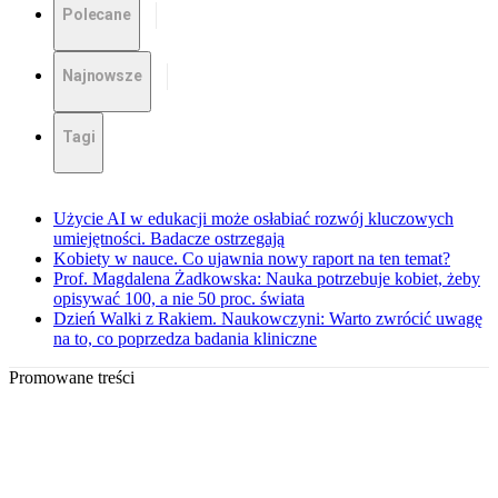
Polecane
Najnowsze
Tagi
Użycie AI w edukacji może osłabiać rozwój kluczowych
umiejętności. Badacze ostrzegają
Kobiety w nauce. Co ujawnia nowy raport na ten temat?
Prof. Magdalena Żadkowska: Nauka potrzebuje kobiet, żeby
opisywać 100, a nie 50 proc. świata
Dzień Walki z Rakiem. Naukowczyni: Warto zwrócić uwagę
na to, co poprzedza badania kliniczne
Promowane treści