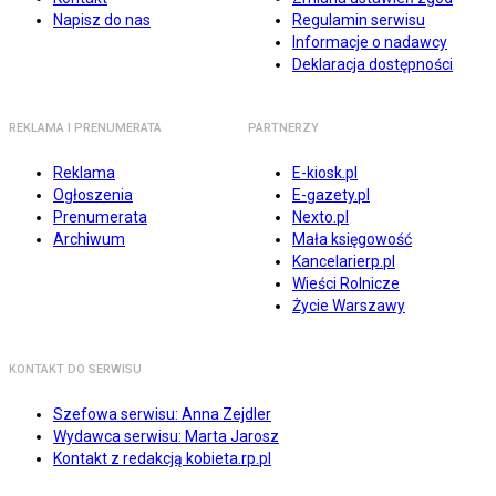
Napisz do nas
Regulamin serwisu
Informacje o nadawcy
Deklaracja dostępności
REKLAMA I PRENUMERATA
PARTNERZY
Reklama
E-kiosk.pl
Ogłoszenia
E-gazety.pl
Prenumerata
Nexto.pl
Archiwum
Mała księgowość
Kancelarierp.pl
Wieści Rolnicze
Życie Warszawy
KONTAKT DO SERWISU
Szefowa serwisu: Anna Zejdler
Wydawca serwisu: Marta Jarosz
Kontakt z redakcją kobieta.rp.pl