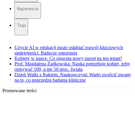
Najnowsze
Tagi
Użycie AI w edukacji może osłabiać rozwój kluczowych
umiejętności. Badacze ostrzegają
Kobiety w nauce. Co ujawnia nowy raport na ten temat?
Prof. Magdalena Żadkowska: Nauka potrzebuje kobiet, żeby
opisywać 100, a nie 50 proc. świata
Dzień Walki z Rakiem. Naukowczyni: Warto zwrócić uwagę
na to, co poprzedza badania kliniczne
Promowane treści