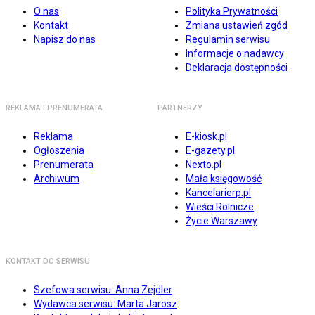
O nas
Polityka Prywatności
Kontakt
Zmiana ustawień zgód
Napisz do nas
Regulamin serwisu
Informacje o nadawcy
Deklaracja dostępności
REKLAMA I PRENUMERATA
PARTNERZY
Reklama
E-kiosk.pl
Ogłoszenia
E-gazety.pl
Prenumerata
Nexto.pl
Archiwum
Mała księgowość
Kancelarierp.pl
Wieści Rolnicze
Życie Warszawy
KONTAKT DO SERWISU
Szefowa serwisu: Anna Zejdler
Wydawca serwisu: Marta Jarosz