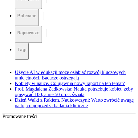
Polecane
Najnowsze
Tagi
Użycie AI w edukacji może osłabiać rozwój kluczowych
umiejętności. Badacze ostrzegają
Kobiety w nauce. Co ujawnia nowy raport na ten temat?
Prof. Magdalena Żadkowska: Nauka potrzebuje kobiet, żeby
opisywać 100, a nie 50 proc. świata
Dzień Walki z Rakiem. Naukowczyni: Warto zwrócić uwagę
na to, co poprzedza badania kliniczne
Promowane treści