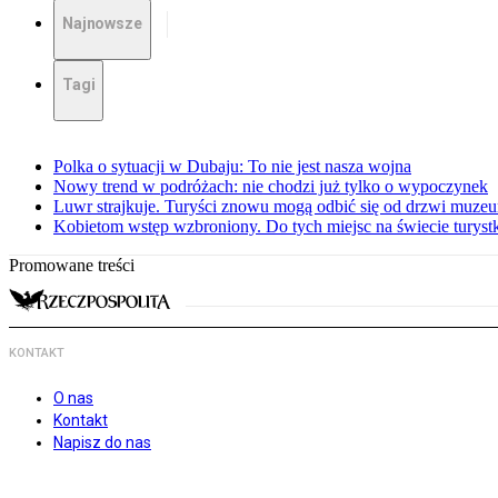
Najnowsze
Tagi
Polka o sytuacji w Dubaju: To nie jest nasza wojna
Nowy trend w podróżach: nie chodzi już tylko o wypoczynek
Luwr strajkuje. Turyści znowu mogą odbić się od drzwi muze
Kobietom wstęp wzbroniony. Do tych miejsc na świecie turystk
Promowane treści
KONTAKT
O nas
Kontakt
Napisz do nas