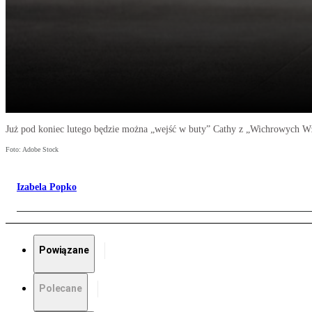
Już pod koniec lutego będzie można „wejść w buty” Cathy z „Wichrowych Wzg
Foto: Adobe Stock
Izabela Popko
Powiązane
Polecane