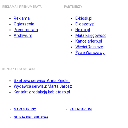
REKLAMA I PRENUMERATA
PARTNERZY
Reklama
E-kiosk.pl
Ogłoszenia
E-gazety.pl
Prenumerata
Nexto.pl
Archiwum
Mała księgowość
Kancelarierp.pl
Wieści Rolnicze
Życie Warszawy
KONTAKT DO SERWISU
Szefowa serwisu: Anna Zejdler
Wydawca serwisu: Marta Jarosz
Kontakt z redakcją kobieta.rp.pl
MAPA STRONY
KALENDARIUM
OFERTA PRODUKTOWA