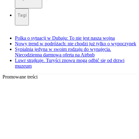
Tagi
Polka o sytuacji w Dubaju: To nie jest nasza wojna
Nowy trend w podróżach: nie chodzi już tylko o wypoczynek
Sypialnia jedyna w swoim rodzaju do wynajęcia.
Niecodzienna darmowa oferta na Airbnb
Luwr strajkuje. Turyści znowu mogą odbić się od drzwi
muzeum
Promowane treści