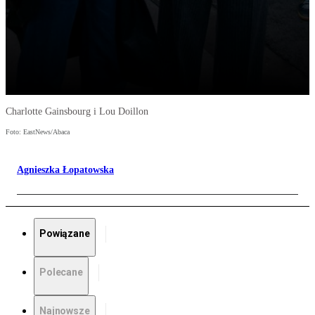
Charlotte Gainsbourg i Lou Doillon
Foto: EastNews/Abaca
Agnieszka Łopatowska
Powiązane
Polecane
Najnowsze