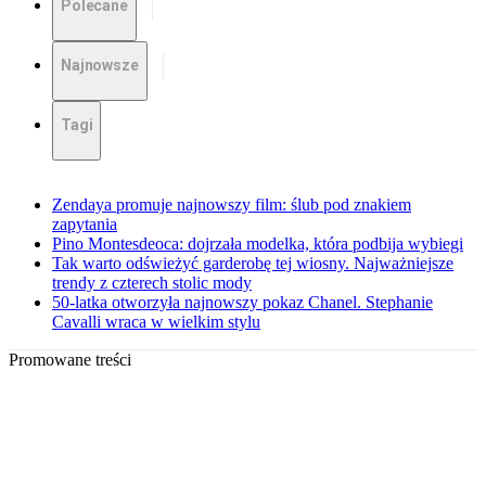
Polecane
Najnowsze
Tagi
Zendaya promuje najnowszy film: ślub pod znakiem
zapytania
Pino Montesdeoca: dojrzała modelka, która podbija wybiegi
Tak warto odświeżyć garderobę tej wiosny. Najważniejsze
trendy z czterech stolic mody
50-latka otworzyła najnowszy pokaz Chanel. Stephanie
Cavalli wraca w wielkim stylu
Promowane treści