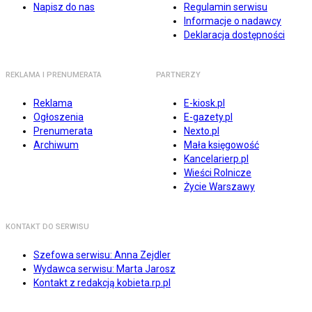
Napisz do nas
Regulamin serwisu
Informacje o nadawcy
Deklaracja dostępności
REKLAMA I PRENUMERATA
PARTNERZY
Reklama
E-kiosk.pl
Ogłoszenia
E-gazety.pl
Prenumerata
Nexto.pl
Archiwum
Mała księgowość
Kancelarierp.pl
Wieści Rolnicze
Życie Warszawy
KONTAKT DO SERWISU
Szefowa serwisu: Anna Zejdler
Wydawca serwisu: Marta Jarosz
Kontakt z redakcją kobieta.rp.pl