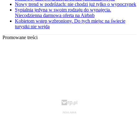
Nowy trend w podróżach: nie chodzi już tylko o wypoczynek
Sypialnia jedyna w swoim rodzaju do wynajęcia.
Niecodzienna darmowa oferta na Airbnb
Kobietom wstęp wzbroniony. Do tych miejsc na świecie
turystki nie wejdą
Promowane treści