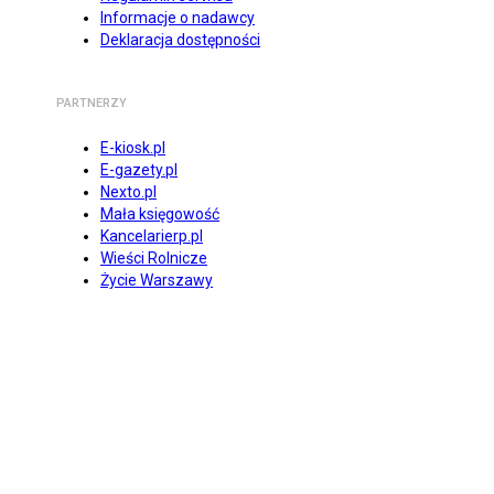
Informacje o nadawcy
Deklaracja dostępności
PARTNERZY
E-kiosk.pl
E-gazety.pl
Nexto.pl
Mała księgowość
Kancelarierp.pl
Wieści Rolnicze
Życie Warszawy