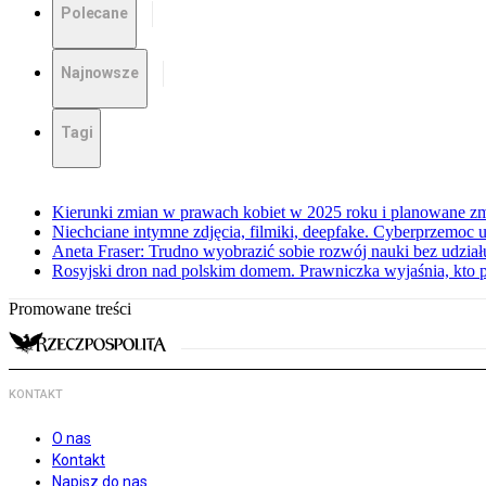
Polecane
Najnowsze
Tagi
Kierunki zmian w prawach kobiet w 2025 roku i planowane zmi
Niechciane intymne zdjęcia, filmiki, deepfake. Cyberprzemoc u
Aneta Fraser: Trudno wyobrazić sobie rozwój nauki bez udział
Rosyjski dron nad polskim domem. Prawniczka wyjaśnia, kto 
Promowane treści
KONTAKT
O nas
Kontakt
Napisz do nas