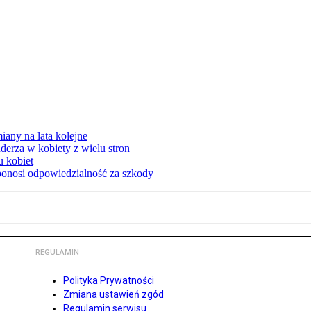
any na lata kolejne
derza w kobiety z wielu stron
u kobiet
ponosi odpowiedzialność za szkody
REGULAMIN
Polityka Prywatności
Zmiana ustawień zgód
Regulamin serwisu