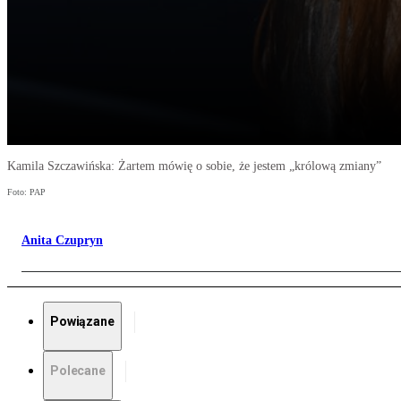
Kamila Szczawińska: Żartem mówię o sobie, że jestem „królową zmiany”
Foto: PAP
Anita Czupryn
Powiązane
Polecane