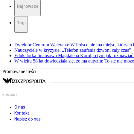
Najnowsze
Tagi
Dyrektor Centrum Weterana: W Polsce nie ma miejsc, których b
Nauczyciele w kryzysie. „Telefon zaufania dzwoni cały czas”
Edukatorka finansowa Magdalena Korol, o tym jak rozmawiać 
W wieku 58 lat dowiedziała się, że ma autyzm: To się nie moż
Promowane treści
KONTAKT
O nas
Kontakt
Napisz do nas