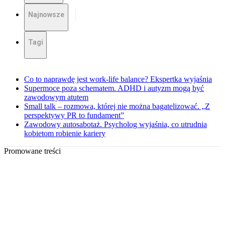
Najnowsze
Tagi
Co to naprawdę jest work-life balance? Ekspertka wyjaśnia
Supermoce poza schematem. ADHD i autyzm mogą być
zawodowym atutem
Small talk – rozmowa, której nie można bagatelizować. „Z
perspektywy PR to fundament”
Zawodowy autosabotaż. Psycholog wyjaśnia, co utrudnia
kobietom robienie kariery
Promowane treści