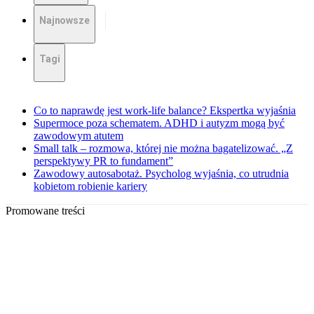
Najnowsze
Tagi
Co to naprawdę jest work-life balance? Ekspertka wyjaśnia
Supermoce poza schematem. ADHD i autyzm mogą być
zawodowym atutem
Small talk – rozmowa, której nie można bagatelizować. „Z
perspektywy PR to fundament”
Zawodowy autosabotaż. Psycholog wyjaśnia, co utrudnia
kobietom robienie kariery
Promowane treści