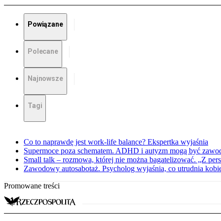
Powiązane
Polecane
Najnowsze
Tagi
Co to naprawdę jest work-life balance? Ekspertka wyjaśnia
Supermoce poza schematem. ADHD i autyzm mogą być zawo
Small talk – rozmowa, której nie można bagatelizować. „Z pe
Zawodowy autosabotaż. Psycholog wyjaśnia, co utrudnia kobie
Promowane treści