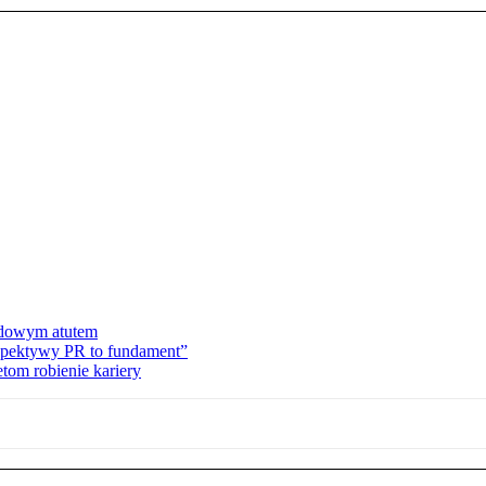
dowym atutem
rspektywy PR to fundament”
tom robienie kariery