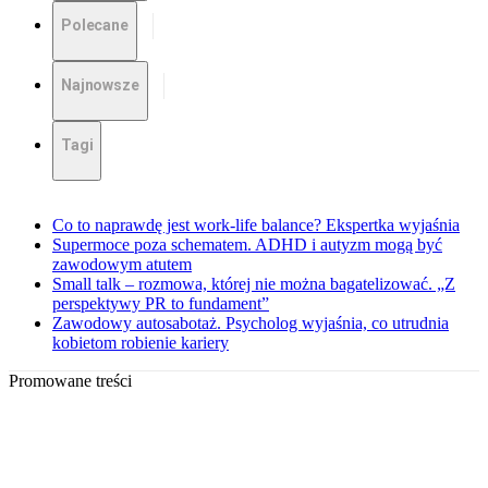
Polecane
Najnowsze
Tagi
Co to naprawdę jest work-life balance? Ekspertka wyjaśnia
Supermoce poza schematem. ADHD i autyzm mogą być
zawodowym atutem
Small talk – rozmowa, której nie można bagatelizować. „Z
perspektywy PR to fundament”
Zawodowy autosabotaż. Psycholog wyjaśnia, co utrudnia
kobietom robienie kariery
Promowane treści