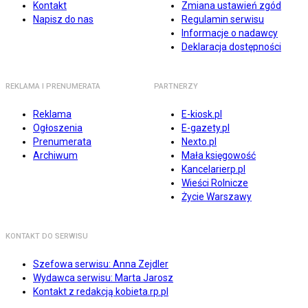
Kontakt
Zmiana ustawień zgód
Napisz do nas
Regulamin serwisu
Informacje o nadawcy
Deklaracja dostępności
REKLAMA I PRENUMERATA
PARTNERZY
Reklama
E-kiosk.pl
Ogłoszenia
E-gazety.pl
Prenumerata
Nexto.pl
Archiwum
Mała księgowość
Kancelarierp.pl
Wieści Rolnicze
Życie Warszawy
KONTAKT DO SERWISU
Szefowa serwisu: Anna Zejdler
Wydawca serwisu: Marta Jarosz
Kontakt z redakcją kobieta.rp.pl