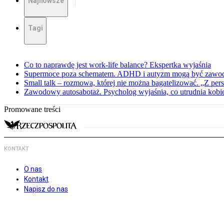
Najnowsze
Tagi
Co to naprawdę jest work-life balance? Ekspertka wyjaśnia
Supermoce poza schematem. ADHD i autyzm mogą być zawo
Small talk – rozmowa, której nie można bagatelizować. „Z pe
Zawodowy autosabotaż. Psycholog wyjaśnia, co utrudnia kobie
Promowane treści
KONTAKT
O nas
Kontakt
Napisz do nas