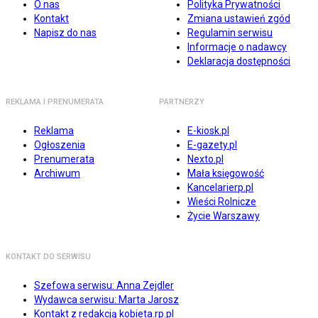
O nas
Polityka Prywatności
Kontakt
Zmiana ustawień zgód
Napisz do nas
Regulamin serwisu
Informacje o nadawcy
Deklaracja dostępności
REKLAMA I PRENUMERATA
PARTNERZY
Reklama
E-kiosk.pl
Ogłoszenia
E-gazety.pl
Prenumerata
Nexto.pl
Archiwum
Mała księgowość
Kancelarierp.pl
Wieści Rolnicze
Życie Warszawy
KONTAKT DO SERWISU
Szefowa serwisu: Anna Zejdler
Wydawca serwisu: Marta Jarosz
Kontakt z redakcją kobieta.rp.pl