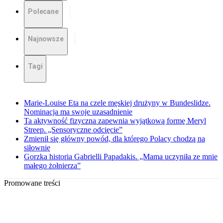
Polecane
Najnowsze
Tagi
Marie-Louise Eta na czele męskiej drużyny w Bundeslidze.
Nominacja ma swoje uzasadnienie
Ta aktywność fizyczna zapewnia wyjątkową formę Meryl
Streep. „Sensoryczne odcięcie”
Zmienił się główny powód, dla którego Polacy chodzą na
siłownię
Gorzka historia Gabrielli Papadakis. „Mama uczyniła ze mnie
małego żołnierza”
Promowane treści