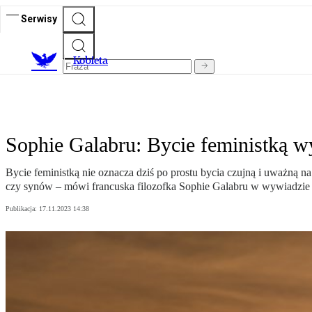
Serwisy
K
obieta
Sophie Galabru: Bycie feministką 
Bycie feministką nie oznacza dziś po prostu bycia czujną i uważn
czy synów – mówi francuska filozofka Sophie Galabru w wywiadzie
Publikacja:
17.11.2023 14:38