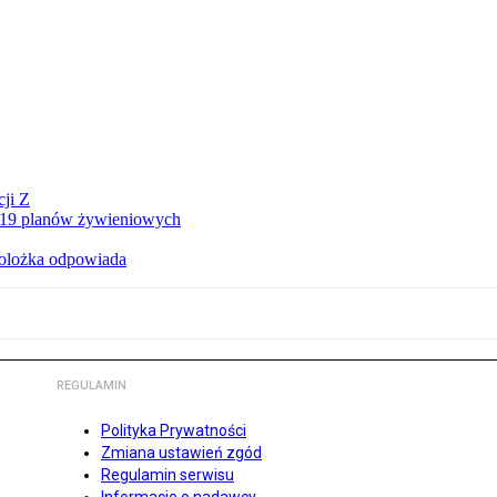
ji Z
a 19 planów żywieniowych
holożka odpowiada
REGULAMIN
Polityka Prywatności
Zmiana ustawień zgód
Regulamin serwisu