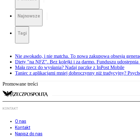
Najnowsze
Tagi
Nie awokado, i nie matcha. To nowa zakupowa obsesja generac
Diety "na NFZ". Bez kolejki i za darmo. Funduszu udostępni
Mała rzecz do wysłania? Nadaj paczkę z InPost Mobile
Taniec z aplikacjami mniej dobroczynny niż tradycyjny? Psyc
Promowane treści
KONTAKT
O nas
Kontakt
Napisz do nas