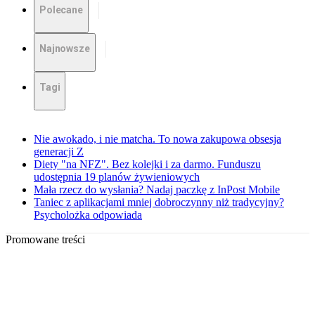
Polecane
Najnowsze
Tagi
Nie awokado, i nie matcha. To nowa zakupowa obsesja
generacji Z
Diety "na NFZ". Bez kolejki i za darmo. Funduszu
udostępnia 19 planów żywieniowych
Mała rzecz do wysłania? Nadaj paczkę z InPost Mobile
Taniec z aplikacjami mniej dobroczynny niż tradycyjny?
Psycholożka odpowiada
Promowane treści