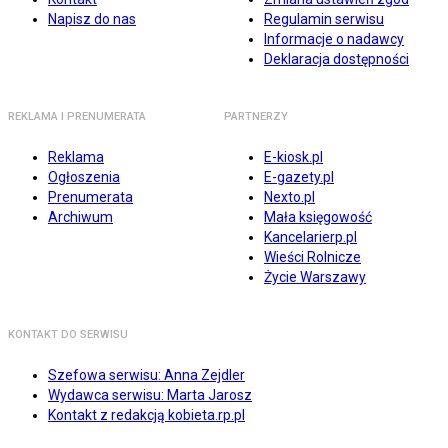
Napisz do nas
Regulamin serwisu
Informacje o nadawcy
Deklaracja dostępności
REKLAMA I PRENUMERATA
PARTNERZY
Reklama
E-kiosk.pl
Ogłoszenia
E-gazety.pl
Prenumerata
Nexto.pl
Archiwum
Mała księgowość
Kancelarierp.pl
Wieści Rolnicze
Życie Warszawy
KONTAKT DO SERWISU
Szefowa serwisu: Anna Zejdler
Wydawca serwisu: Marta Jarosz
Kontakt z redakcją kobieta.rp.pl