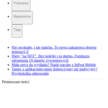
Polecane
Najnowsze
Tagi
Nie awokado, i nie matcha. To nowa zakupowa obsesja
generacji Z
Diety "na NFZ". Bez kolejki i za darmo. Funduszu
udostępnia 19 planów żywieniowych
Mała rzecz do wysłania? Nadaj paczkę z InPost Mobile
Taniec z aplikacjami mniej dobroczynny niż tradycyjny?
Psycholożka odpowiada
Promowane treści