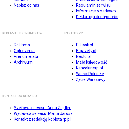
Napisz do nas
Regulamin serwisu
Informacje o nadawcy
Deklaracja dostępności
REKLAMA I PRENUMERATA
PARTNERZY
Reklama
E-kiosk.pl
Ogłoszenia
E-gazety.pl
Prenumerata
Nexto.pl
Archiwum
Mała księgowość
Kancelarierp.pl
Wieści Rolnicze
Życie Warszawy
KONTAKT DO SERWISU
Szefowa serwisu: Anna Zejdler
Wydawca serwisu: Marta Jarosz
Kontakt z redakcją kobieta.rp.pl