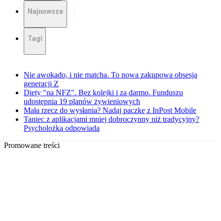
Najnowsze
Tagi
Nie awokado, i nie matcha. To nowa zakupowa obsesja
generacji Z
Diety "na NFZ". Bez kolejki i za darmo. Funduszu
udostępnia 19 planów żywieniowych
Mała rzecz do wysłania? Nadaj paczkę z InPost Mobile
Taniec z aplikacjami mniej dobroczynny niż tradycyjny?
Psycholożka odpowiada
Promowane treści