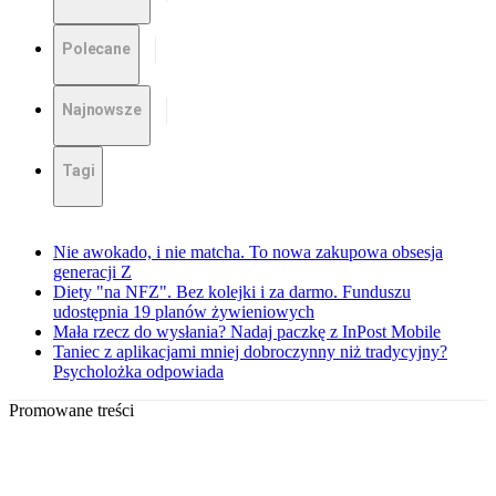
Polecane
Najnowsze
Tagi
Nie awokado, i nie matcha. To nowa zakupowa obsesja
generacji Z
Diety "na NFZ". Bez kolejki i za darmo. Funduszu
udostępnia 19 planów żywieniowych
Mała rzecz do wysłania? Nadaj paczkę z InPost Mobile
Taniec z aplikacjami mniej dobroczynny niż tradycyjny?
Psycholożka odpowiada
Promowane treści