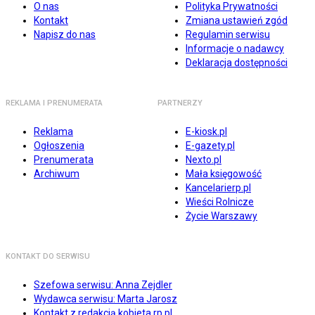
O nas
Polityka Prywatności
Kontakt
Zmiana ustawień zgód
Napisz do nas
Regulamin serwisu
Informacje o nadawcy
Deklaracja dostępności
REKLAMA I PRENUMERATA
PARTNERZY
Reklama
E-kiosk.pl
Ogłoszenia
E-gazety.pl
Prenumerata
Nexto.pl
Archiwum
Mała księgowość
Kancelarierp.pl
Wieści Rolnicze
Życie Warszawy
KONTAKT DO SERWISU
Szefowa serwisu: Anna Zejdler
Wydawca serwisu: Marta Jarosz
Kontakt z redakcją kobieta.rp.pl