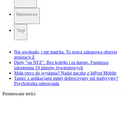
Najnowsze
Tagi
Nie awokado, i nie matcha. To nowa zakupowa obsesja
generacji Z
Diety "na NFZ". Bez kolejki i za darmo. Funduszu
udostępnia 19 planów żywieniowych
Mała rzecz do wysłania? Nadaj paczkę z InPost Mobile
Taniec z aplikacjami mniej dobroczynny niż tradycyjny?
Psycholożka odpowiada
Promowane treści