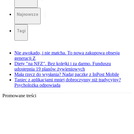
Najnowsze
Tagi
Nie awokado, i nie matcha. To nowa zakupowa obsesja
generacji Z
Diety "na NFZ". Bez kolejki i za darmo. Funduszu
udostępnia 19 planów żywieniowych
Mała rzecz do wysłania? Nadaj paczkę z InPost Mobile
Taniec z aplikacjami mniej dobroczynny niż tradycyjny?
Psycholożka odpowiada
Promowane treści