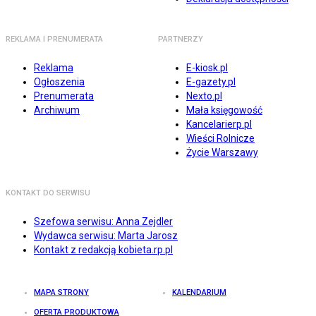
REKLAMA I PRENUMERATA
PARTNERZY
Reklama
E-kiosk.pl
Ogłoszenia
E-gazety.pl
Prenumerata
Nexto.pl
Archiwum
Mała księgowość
Kancelarierp.pl
Wieści Rolnicze
Życie Warszawy
KONTAKT DO SERWISU
Szefowa serwisu: Anna Zejdler
Wydawca serwisu: Marta Jarosz
Kontakt z redakcją kobieta.rp.pl
MAPA STRONY
KALENDARIUM
OFERTA PRODUKTOWA