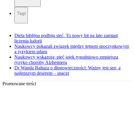
Tagi
Dieta biblijna podbija sieć. To nowy hit na lato zamiast
liczenia kalorii
Naukowcy pokazali związek między tętnem spoczynkowym
a ryzykiem udaru
Naukowcy wskazują: pięć jajek tygodniowo zmniejsza
ryzyko choroby Alzheimera
Dr Wanda Baltaza o długowieczności: Ważny jest sen, a
najlepszym deserem – spacer
Promowane treści