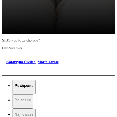
SIBO - co to za choroba?
Foto: Adobe Stock
Katarzyna Drelich
,
Marta Jarosz
Powiązane
Polecane
Najnowsze