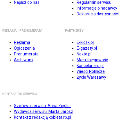
Napisz do nas
Regulamin serwisu
Informacje o nadawcy
Deklaracja dostępności
REKLAMA I PRENUMERATA
PARTNERZY
Reklama
E-kiosk.pl
Ogłoszenia
E-gazety.pl
Prenumerata
Nexto.pl
Archiwum
Mała księgowość
Kancelarierp.pl
Wieści Rolnicze
Życie Warszawy
KONTAKT DO SERWISU
Szefowa serwisu: Anna Zejdler
Wydawca serwisu: Marta Jarosz
Kontakt z redakcją kobieta.rp.pl