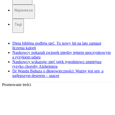
Najnowsze
Tagi
Dieta biblijna podbija sieć. To nowy hit na lato zamiast
liczenia kalorii
Naukowcy pokazali związek między tętnem spoczynkowym
a ryzykiem udaru
Naukowcy wskazują: pięć jajek tygodniowo zmniejsza
ryzyko choroby Alzheimera
Dr Wanda Baltaza o długowieczności: Ważny jest sen, a
najlepszym deserem – spacer
Promowane treści