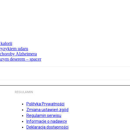
kalorii
ryzykiem udaru
 choroby Alzheimera
pszym deserem – spacer
REGULAMIN
Polityka Prywatności
Zmiana ustawień zgód
Regulamin serwisu
Informacje o nadawcy
Deklaracja dostępności