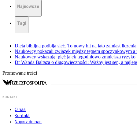
Najnowsze
Tagi
Dieta biblijna podbija sieć. To nowy hit na lato zamiast liczenia 
Naukowcy pokazali związek między tętnem spoczynkowym a 
Naukowcy wskazują: pięć jajek tygodniowo zmniejsza ryzyko
Dr Wanda Baltaza o długowieczności: Ważny jest sen, a najle
Promowane treści
KONTAKT
O nas
Kontakt
Napisz do nas