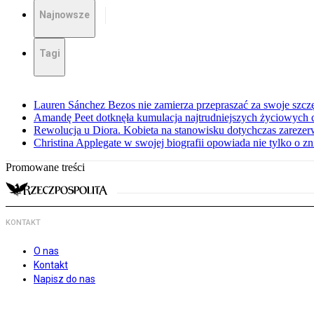
Najnowsze
Tagi
Lauren Sánchez Bezos nie zamierza przepraszać za swoje szcz
Amandę Peet dotknęła kumulacja najtrudniejszych życiowych
Rewolucja u Diora. Kobieta na stanowisku dotychczas zarez
Christina Applegate w swojej biografii opowiada nie tylko o z
Promowane treści
KONTAKT
O nas
Kontakt
Napisz do nas