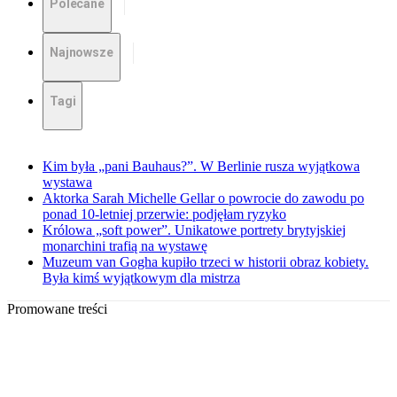
Polecane
Najnowsze
Tagi
Kim była „pani Bauhaus?”. W Berlinie rusza wyjątkowa
wystawa
Aktorka Sarah Michelle Gellar o powrocie do zawodu po
ponad 10-letniej przerwie: podjęłam ryzyko
Królowa „soft power”. Unikatowe portrety brytyjskiej
monarchini trafią na wystawę
Muzeum van Gogha kupiło trzeci w historii obraz kobiety.
Była kimś wyjątkowym dla mistrza
Promowane treści