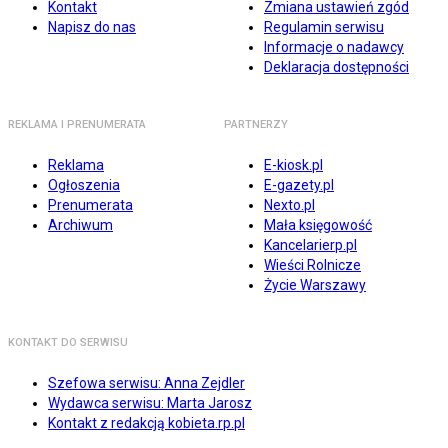
Kontakt
Zmiana ustawień zgód
Napisz do nas
Regulamin serwisu
Informacje o nadawcy
Deklaracja dostępności
REKLAMA I PRENUMERATA
PARTNERZY
Reklama
E-kiosk.pl
Ogłoszenia
E-gazety.pl
Prenumerata
Nexto.pl
Archiwum
Mała księgowość
Kancelarierp.pl
Wieści Rolnicze
Życie Warszawy
KONTAKT DO SERWISU
Szefowa serwisu: Anna Zejdler
Wydawca serwisu: Marta Jarosz
Kontakt z redakcją kobieta.rp.pl