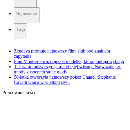
Najnowsze
Tagi
Zendaya promuje najnowszy film: ślub pod znakiem
zapytania
Pino Montesdeoca: dojrzała modelka, która podbija wybiegi
Tak warto odświeżyć garderobę tej wiosny. Najważniejsze
trendy z czterech stolic mody
50-latka otworzyła najnowszy pokaz Chanel. Stephanie
Cavalli wraca w wielkim stylu
Promowane treści