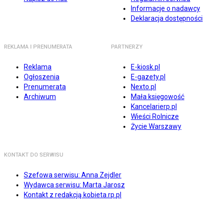
Informacje o nadawcy
Deklaracja dostępności
REKLAMA I PRENUMERATA
PARTNERZY
Reklama
E-kiosk.pl
Ogłoszenia
E-gazety.pl
Prenumerata
Nexto.pl
Archiwum
Mała księgowość
Kancelarierp.pl
Wieści Rolnicze
Życie Warszawy
KONTAKT DO SERWISU
Szefowa serwisu: Anna Zejdler
Wydawca serwisu: Marta Jarosz
Kontakt z redakcją kobieta.rp.pl