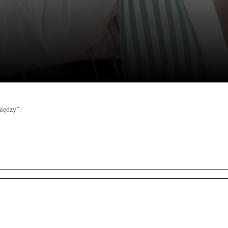
niędzy”.