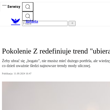
Serwisy
K
obieta
Pokolenie Z redefiniuje trend "ubier
Żeby ubrać się „bogato”, nie musisz mieć dużego portfela, ale wiedz
co dzień uważnie śledzi najnowsze trendy mody ulicznej.
Publikacja:
11.09.2024 16:47