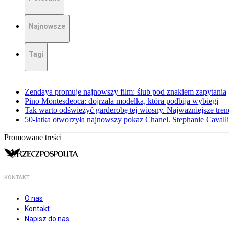
Najnowsze
Tagi
Zendaya promuje najnowszy film: ślub pod znakiem zapytania
Pino Montesdeoca: dojrzała modelka, która podbija wybiegi
Tak warto odświeżyć garderobę tej wiosny. Najważniejsze tren
50-latka otworzyła najnowszy pokaz Chanel. Stephanie Cavall
Promowane treści
KONTAKT
O nas
Kontakt
Napisz do nas