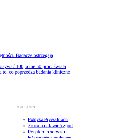
tności. Badacze ostrzegają
isywać 100, a nie 50 proc. świata
to, co poprzedza badania kliniczne
REGULAMIN
Polityka Prywatności
Zmiana ustawień zgód
Regulamin serwisu