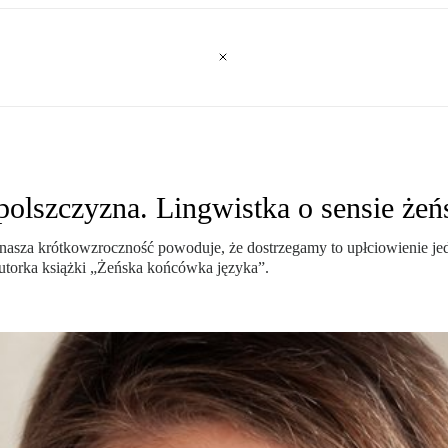
polszczyzna. Lingwistka o sensie żeń
e nasza krótkowzroczność powoduje, że dostrzegamy to upłciowienie
torka książki „Żeńska końcówka języka”.