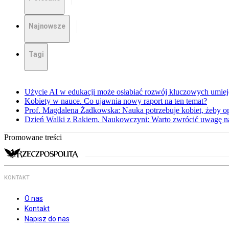
Najnowsze
Tagi
Użycie AI w edukacji może osłabiać rozwój kluczowych umieję
Kobiety w nauce. Co ujawnia nowy raport na ten temat?
Prof. Magdalena Żadkowska: Nauka potrzebuje kobiet, żeby op
Dzień Walki z Rakiem. Naukowczyni: Warto zwrócić uwagę na 
Promowane treści
KONTAKT
O nas
Kontakt
Napisz do nas