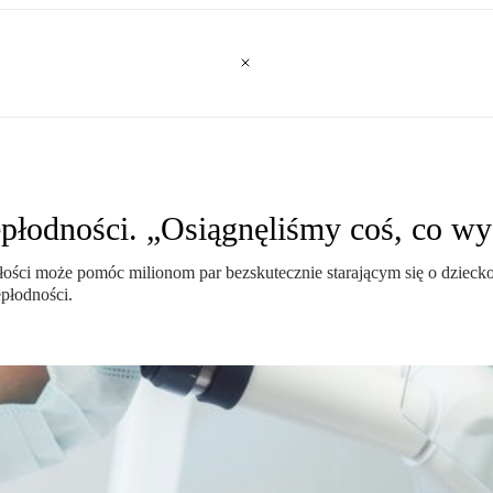
płodności. „Osiągnęliśmy coś, co w
ci może pomóc milionom par bezskutecznie starającym się o dziecko m
epłodności.