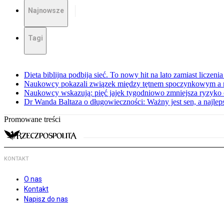
Najnowsze
Tagi
Dieta biblijna podbija sieć. To nowy hit na lato zamiast liczenia 
Naukowcy pokazali związek między tętnem spoczynkowym a 
Naukowcy wskazują: pięć jajek tygodniowo zmniejsza ryzyko
Dr Wanda Baltaza o długowieczności: Ważny jest sen, a najle
Promowane treści
KONTAKT
O nas
Kontakt
Napisz do nas