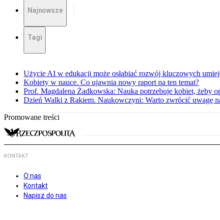
Najnowsze
Tagi
Użycie AI w edukacji może osłabiać rozwój kluczowych umieję
Kobiety w nauce. Co ujawnia nowy raport na ten temat?
Prof. Magdalena Żadkowska: Nauka potrzebuje kobiet, żeby op
Dzień Walki z Rakiem. Naukowczyni: Warto zwrócić uwagę na 
Promowane treści
KONTAKT
O nas
Kontakt
Napisz do nas