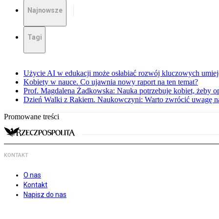
Najnowsze
Tagi
Użycie AI w edukacji może osłabiać rozwój kluczowych umieję
Kobiety w nauce. Co ujawnia nowy raport na ten temat?
Prof. Magdalena Żadkowska: Nauka potrzebuje kobiet, żeby op
Dzień Walki z Rakiem. Naukowczyni: Warto zwrócić uwagę na 
Promowane treści
KONTAKT
O nas
Kontakt
Napisz do nas