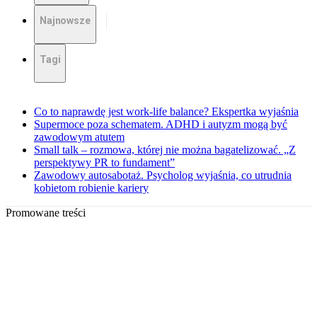
Najnowsze
Tagi
Co to naprawdę jest work-life balance? Ekspertka wyjaśnia
Supermoce poza schematem. ADHD i autyzm mogą być
zawodowym atutem
Small talk – rozmowa, której nie można bagatelizować. „Z
perspektywy PR to fundament”
Zawodowy autosabotaż. Psycholog wyjaśnia, co utrudnia
kobietom robienie kariery
Promowane treści