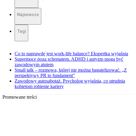
Najnowsze
Tagi
Co to naprawdę jest work-life balance? Ekspertka wyjaśnia
Supermoce poza schematem. ADHD i autyzm mogą być
zawodowym atutem
Small talk – rozmowa, której nie można bagatelizować. „Z
perspektywy PR to fundament”
Zawodowy autosabotaż. Psycholog wyjaśnia, co utrudnia
kobietom robienie kariery
Promowane treści