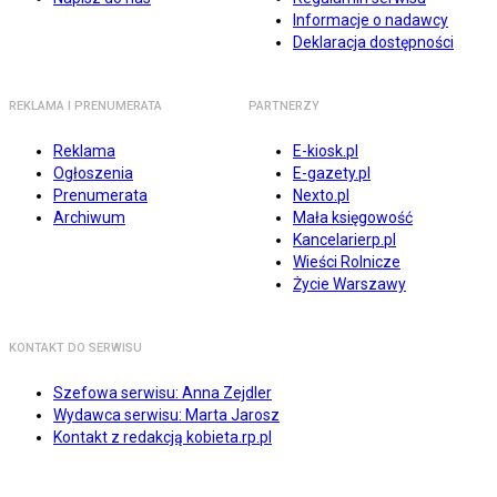
Informacje o nadawcy
Deklaracja dostępności
REKLAMA I PRENUMERATA
PARTNERZY
Reklama
E-kiosk.pl
Ogłoszenia
E-gazety.pl
Prenumerata
Nexto.pl
Archiwum
Mała księgowość
Kancelarierp.pl
Wieści Rolnicze
Życie Warszawy
KONTAKT DO SERWISU
Szefowa serwisu: Anna Zejdler
Wydawca serwisu: Marta Jarosz
Kontakt z redakcją kobieta.rp.pl