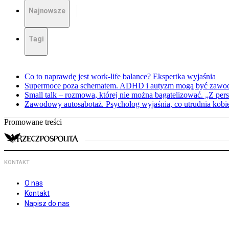
Najnowsze
Tagi
Co to naprawdę jest work-life balance? Ekspertka wyjaśnia
Supermoce poza schematem. ADHD i autyzm mogą być zawo
Small talk – rozmowa, której nie można bagatelizować. „Z pe
Zawodowy autosabotaż. Psycholog wyjaśnia, co utrudnia kobie
Promowane treści
KONTAKT
O nas
Kontakt
Napisz do nas