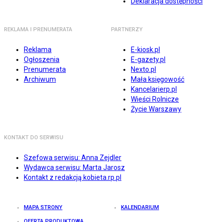
Deklaracja dostępności
REKLAMA I PRENUMERATA
PARTNERZY
Reklama
E-kiosk.pl
Ogłoszenia
E-gazety.pl
Prenumerata
Nexto.pl
Archiwum
Mała księgowość
Kancelarierp.pl
Wieści Rolnicze
Życie Warszawy
KONTAKT DO SERWISU
Szefowa serwisu: Anna Zejdler
Wydawca serwisu: Marta Jarosz
Kontakt z redakcją kobieta.rp.pl
MAPA STRONY
KALENDARIUM
OFERTA PRODUKTOWA