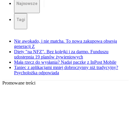
Najnowsze
Tagi
Nie awokado, i nie matcha. To nowa zakupowa obsesja
generacji Z
Diety "na NFZ". Bez kolejki i za darmo. Funduszu
udostępnia 19 planów żywieniowych
Mała rzecz do wysłania? Nadaj paczkę z InPost Mobile
Taniec z aplikacjami mniej dobroczynny niż tradycyjny?
Psycholożka odpowiada
Promowane treści