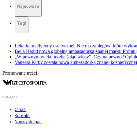
Najnowsze
Tagi
Lekarka medycyny estetycznej: Nie ma zabiegów, które wykona
Bella Hadid nową globalną ambasadorką znanej marki: Promuję
„W pewnym wieku trzeba ściąć włosy”. Czy na pewno? Opinie
Vanessa Kirby została nową ambasadorką znanej kosmetycznej
Promowane treści
KONTAKT
O nas
Kontakt
Napisz do nas