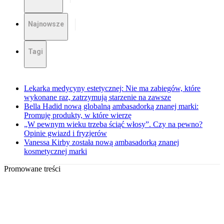
Najnowsze
Tagi
Lekarka medycyny estetycznej: Nie ma zabiegów, które
wykonane raz, zatrzymują starzenie na zawsze
Bella Hadid nową globalną ambasadorką znanej marki:
Promuję produkty, w które wierzę
„W pewnym wieku trzeba ściąć włosy”. Czy na pewno?
Opinie gwiazd i fryzjerów
Vanessa Kirby została nową ambasadorką znanej
kosmetycznej marki
Promowane treści