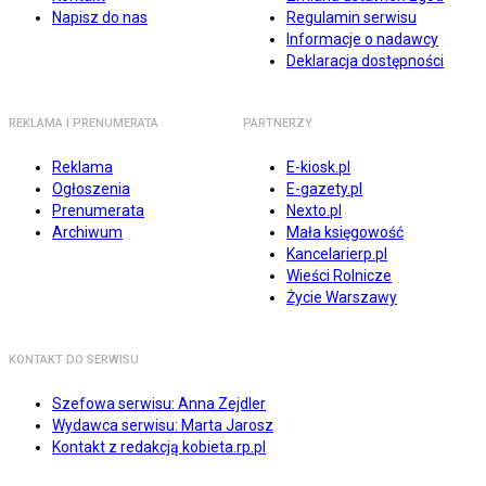
Napisz do nas
Regulamin serwisu
Informacje o nadawcy
Deklaracja dostępności
REKLAMA I PRENUMERATA
PARTNERZY
Reklama
E-kiosk.pl
Ogłoszenia
E-gazety.pl
Prenumerata
Nexto.pl
Archiwum
Mała księgowość
Kancelarierp.pl
Wieści Rolnicze
Życie Warszawy
KONTAKT DO SERWISU
Szefowa serwisu: Anna Zejdler
Wydawca serwisu: Marta Jarosz
Kontakt z redakcją kobieta.rp.pl