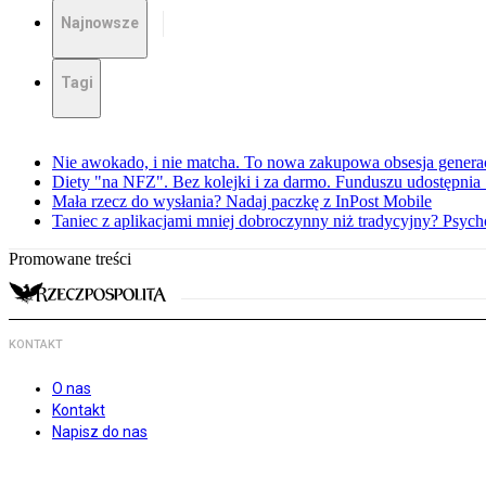
Najnowsze
Tagi
Nie awokado, i nie matcha. To nowa zakupowa obsesja generac
Diety "na NFZ". Bez kolejki i za darmo. Funduszu udostępni
Mała rzecz do wysłania? Nadaj paczkę z InPost Mobile
Taniec z aplikacjami mniej dobroczynny niż tradycyjny? Psyc
Promowane treści
KONTAKT
O nas
Kontakt
Napisz do nas