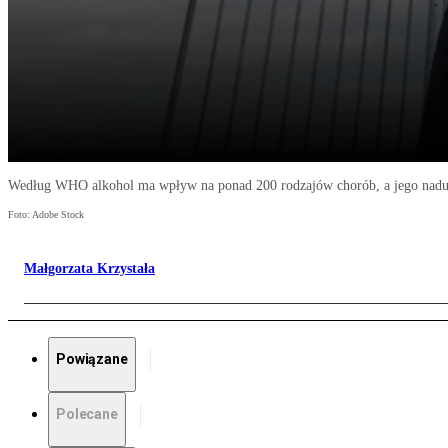
Według WHO alkohol ma wpływ na ponad 200 rodzajów chorób, a jego naduży
Foto: Adobe Stock
Małgorzata Krzystała
Powiązane
Polecane